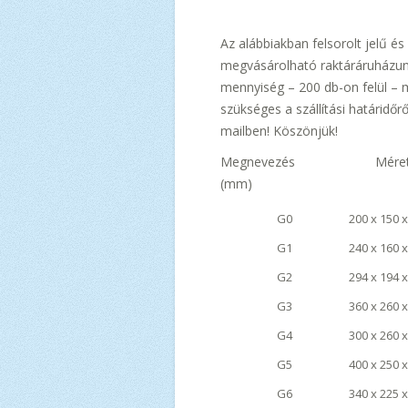
Az alábbiakban felsorolt jelű é
megvásárolható raktáráruházun
mennyiség – 200 db-on felül – 
szükséges a szállítási határidőr
mailben! Köszönjük!
Megnevezés Méret
(mm)
G0
200 x 150 
G1
240 x 160 
G2
294 x 194 
G3
360 x 260 
G4
300 x 260 
G5
400 x 250 
G6
340 x 225 