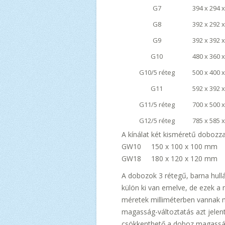
G7
394 x 294 
G8
392 x 292 
G9
392 x 392 
G10
480 x 360 
G10/5 réteg
500 x 400 
G11
592 x 392 
G11/5 réteg
700 x 500 
G12/5 réteg
785 x 585 
A kínálat két kisméretű dobozzal
GW10 150 x 100 x 100 mm
GW18 180 x 120 x 120 mm
A dobozok 3 rétegű, barna hull
külön ki van emelve, de ezek a
méretek milliméterben vannak
magasság-változtatás azt jelen
csökkenthető a doboz magassá