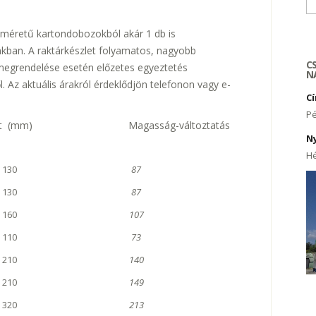
Ke
s méretű kartondobozokból akár 1 db is
kban. A raktárkészlet folyamatos, nagyobb
C
megrendelése esetén előzetes egyeztetés
N
ől. Az aktuális árakról érdeklődjön telefonon vagy e-
C
Pé
 (mm) Magasság-változtatás
N
Hé
x 130
87
x 130
87
x 160
107
x 110
73
x 210
140
x 210
149
x 320
213