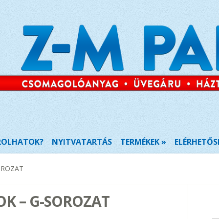
ROLHATOK?
NYITVATARTÁS
TERMÉKEK
ELÉRHETŐS
OROZAT
K – G-SOROZAT