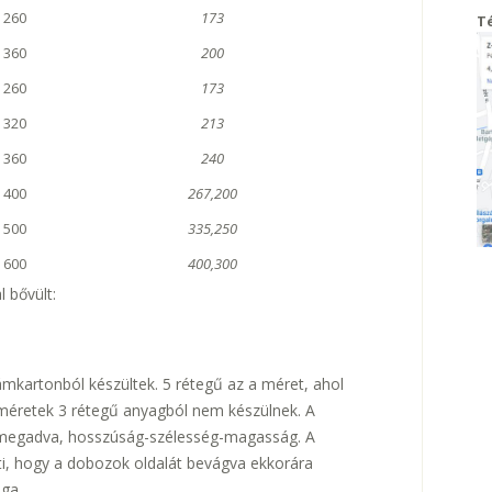
x 260
173
T
x 360
200
x 260
173
x 320
213
x 360
240
x 400
267,200
x 500
335,250
x 600
400,300
 bővült:
ámkartonból készültek. 5 rétegű az a méret, ahol
 méretek 3 rétegű anyagból nem készülnek. A
 megadva, hosszúság-szélesség-magasság. A
ti, hogy a dobozok oldalát bevágva ekkorára
ga.