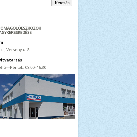
resés:
SOMAGOLÓESZKÖZÖK
AGYKERESKEDÉSE
ím
cs, Verseny u. 8.
yitvatartás
tfő—Péntek: 08:00–16:30