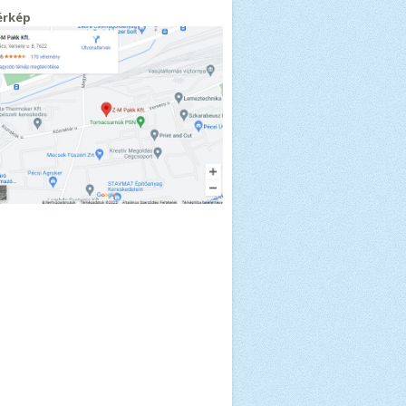
érkép