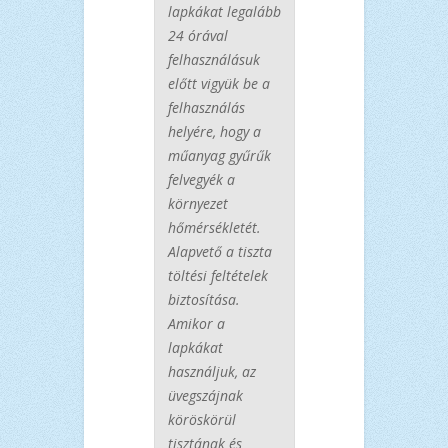
lapkákat legalább
24 órával
felhasználásuk
előtt vigyük be a
felhasználás
helyére, hogy a
műanyag gyűrűk
felvegyék a
környezet
hőmérsékletét.
Alapvető a tiszta
töltési feltételek
biztosítása.
Amikor a
lapkákat
használjuk, az
üvegszájnak
köröskörül
tisztának és