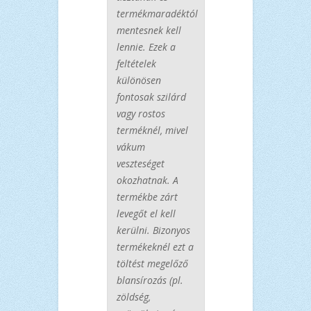
termékmaradéktól
mentesnek kell
lennie. Ezek a
feltételek
különösen
fontosak szilárd
vagy rostos
terméknél, mivel
vákum
veszteséget
okozhatnak. A
termékbe zárt
levegőt el kell
kerülni. Bizonyos
termékeknél ezt a
töltést megelőző
blansírozás (pl.
zöldség,