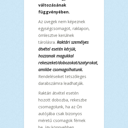
változásának
függvényében.
Az üvegek nem képeznek
egységcsomagot, raklapon,
ömlesztve kerülnek
tárolásra.
Raktári személyes
átvétel esetén kérjük,
hozzanak magukkal
rekeszeket/dobozokat/szatyrokat,
amikbe csomagolhatunk.
Rendeléseiket tetszőleges
darabszámra leadhatják.
Raktári átvétel esetén
hozott dobozba, rekeszbe
csomagolunk, ha az Ön
autójába csak bizonyos
méretű csomagok férnek
be, így könnyebben