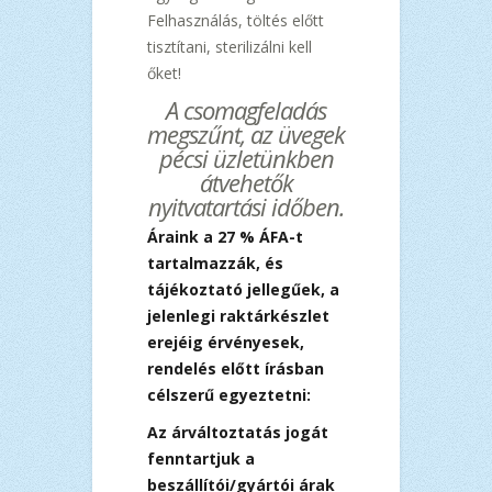
Felhasználás, töltés előtt
tisztítani, sterilizálni kell
őket!
A csomagfeladás
megszűnt, az üvegek
pécsi üzletünkben
átvehetők
nyitvatartási időben.
Áraink a 27 % ÁFA-t
tartalmazzák, és
tájékoztató jellegűek, a
jelenlegi raktárkészlet
erejéig érvényesek,
rendelés előtt írásban
célszerű egyeztetni:
Az árváltoztatás jogát
fenntartjuk a
beszállítói/gyártói árak