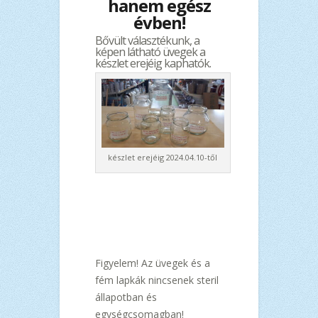
hanem egész
évben!
Bővült választékunk, a
képen látható üvegek a
készlet erejéig kaphatók.
készlet erejéig 2024.04.10-től
Figyelem! Az üvegek és a
fém lapkák nincsenek steril
állapotban és
egységcsomagban!