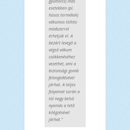
gyümölcs) más
esetekben (pl.
húsos termékek)
vákumos töltési
módszerrel
érhetjük el. A
bezárt levegő a
végső vákum
csökkenéséhez
vezethet, ami a
biztonsági gomb
felengedésével
járhat. A teljes
folyamat során a
túl nagy belső
nyomás a tető
kilégzésével
járhat.”