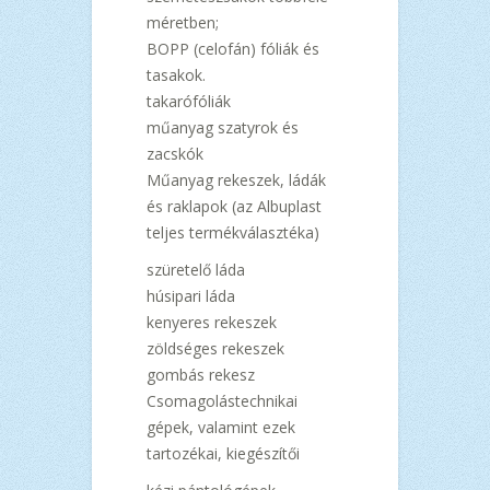
méretben;
BOPP (celofán) fóliák és
tasakok.
takarófóliák
műanyag szatyrok és
zacskók
Műanyag rekeszek, ládák
és raklapok (az Albuplast
teljes termékválasztéka)
szüretelő láda
húsipari láda
kenyeres rekeszek
zöldséges rekeszek
gombás rekesz
Csomagolástechnikai
gépek, valamint ezek
tartozékai, kiegészítői