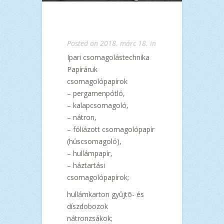
Posted on 2018. márc 18. in
Ipari csomagolástechnika
Papíráruk
csomagolópapírok
– pergamenpótló,
– kalapcsomagoló,
– nátron,
– fóliázott csomagolópapír
(húscsomagoló),
– hullámpapír,
– háztartási
csomagolópapírok;
hullámkarton gyûjtõ- és
díszdobozok
nátronzsákok;