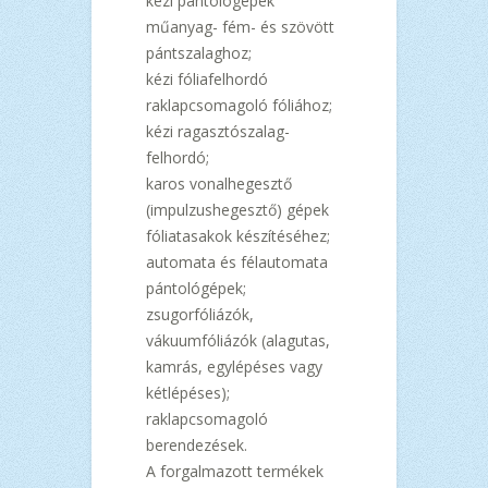
kézi pántológépek
műanyag- fém- és szövött
pántszalaghoz;
kézi fóliafelhordó
raklapcsomagoló fóliához;
kézi ragasztószalag-
felhordó;
karos vonalhegesztő
(impulzushegesztő) gépek
fóliatasakok készítéséhez;
automata és félautomata
pántológépek;
zsugorfóliázók,
vákuumfóliázók (alagutas,
kamrás, egylépéses vagy
kétlépéses);
raklapcsomagoló
berendezések.
A forgalmazott termékek