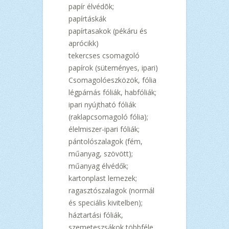
papír élvédõk;
papírtáskák
papírtasakok (pékáru és
aprócikk)
tekercses csomagoló
papírok (süteményes, ipari)
Csomagolóeszközök, fólia
légpárnás fóliák, habfóliák;
ipari nyújtható fóliák
(raklapcsomagoló fólia);
élelmiszer-ipari fóliák;
pántolószalagok (fém,
műanyag, szövött);
műanyag élvédők;
kartonplast lemezek;
ragasztószalagok (normál
és speciális kivitelben);
háztartási fóliák,
szemeteszsákok többféle