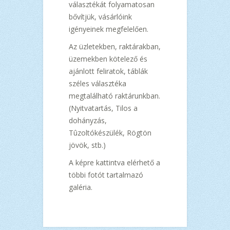
választékát folyamatosan
bővítjük, vásárlóink
igényeinek megfelelően.
Az üzletekben, raktárakban,
üzemekben kötelező és
ajánlott feliratok, táblák
széles választéka
megtalálható raktárunkban.
(Nyitvatartás, Tilos a
dohányzás,
Tûzoltókészülék, Rögtön
jövök, stb.)
A képre kattintva elérhető a
többi fotót tartalmazó
galéria.