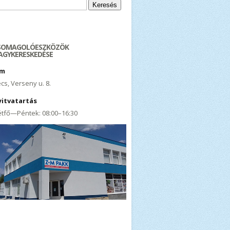
resés:
SOMAGOLÓESZKÖZÖK
AGYKERESKEDÉSE
ím
cs, Verseny u. 8.
yitvatartás
tfő—Péntek: 08:00–16:30