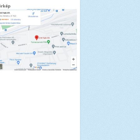
érkép