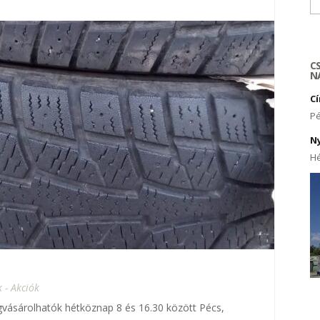
Ke
C
N
C
Pé
N
Hé
 - Akciók
vásárolhatók hétköznap 8 és 16.30 között Pécs,