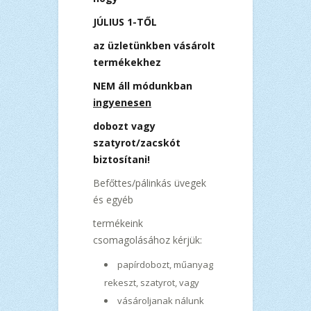
JÚLIUS 1-TŐL
az üzletünkben vásárolt
termékekhez
NEM áll módunkban
ingyenesen
dobozt vagy
szatyrot/zacskót
biztosítani!
Befőttes/pálinkás üvegek
és egyéb
termékeink
csomagolásához kérjük:
papírdobozt, műanyag
rekeszt, szatyrot, vagy
vásároljanak nálunk