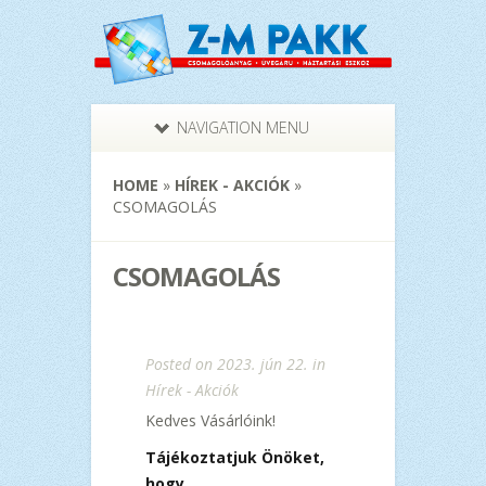
NAVIGATION MENU
HOME
»
HÍREK - AKCIÓK
»
CSOMAGOLÁS
CSOMAGOLÁS
Posted on 2023. jún 22. in
Hírek - Akciók
Kedves Vásárlóink!
Tájékoztatjuk Önöket,
hogy